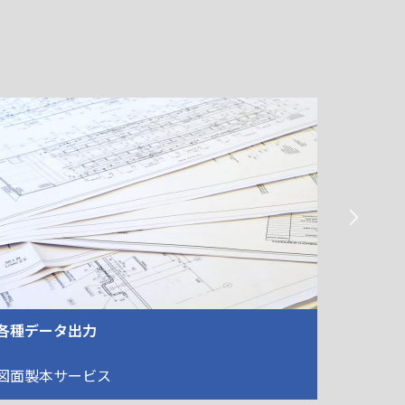

大判ラミネート
冊子印刷
その他サービス
その他サ