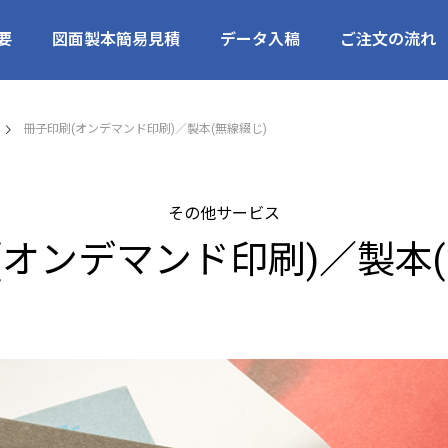
要
図面製本簡易見積
データ入稿
ご注文の流れ
冊子印刷(オンデマンド印刷)／製本(無線綴じ)
その他サービス
(オンデマンド印刷)／製本(